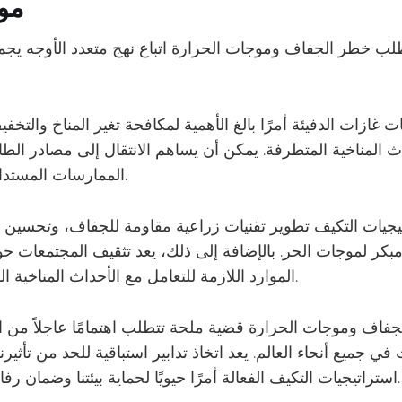
موا
لب خطر الجفاف وموجات الحرارة اتباع نهج متعدد الأوجه يجمع
ات غازات الدفيئة أمرًا بالغ الأهمية لمكافحة تغير المناخ والت
ث المناخية المتطرفة. يمكن أن يساهم الانتقال إلى مصادر الطاق
الممارسات المستدامة في هذه الجهود.
جيات التكيف تطوير تقنيات زراعية مقاومة للجفاف، وتحسين أن
 مبكر لموجات الحر. بالإضافة إلى ذلك، يعد تثقيف المجتمعات ح
الموارد اللازمة للتعامل مع الأحداث المناخية القاسية أمرًا ضروريًا.
جفاف وموجات الحرارة قضية ملحة تتطلب اهتمامًا عاجلاً من ا
ي جميع أنحاء العالم. يعد اتخاذ تدابير استباقية للحد من تأثيرنا
استراتيجيات التكيف الفعالة أمرًا حيويًا لحماية بيئتنا وضمان رفاهية الأجيال القادمة.