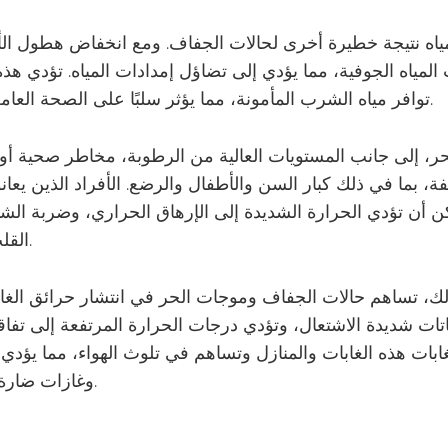
مياه نتيجة خطيرة أخرى لحالات الجفاف. ومع انخفاض هطول الأ
لمياه الجوفية، مما يؤدي إلى تضاؤل ​​إمدادات المياه. تؤدي هذ
توافر مياه الشرب المأمونة، مما يؤثر سلبًا على الصحة العامة والصرف الصحي.
، إلى جانب المستويات العالية من الرطوبة، مخاطر صحية أو ح
فة، بما في ذلك كبار السن والأطفال والرضع. الأفراد الذين يعا
كن أن تؤدي الحرارة الشديدة إلى الإرهاق الحراري، وضربة 
القلب والأوعية الدموية.
لك، تساهم حالات الجفاف وموجات الحر في انتشار حرائق الغ
باتات شديدة الاشتعال، وتؤدي درجات الحرارة المرتفعة إلى تفا
ابات هذه الغابات والمنازل وتساهم في تلوث الهواء، مما يؤدي
وغازات ضارة في الغلاف الجوي.