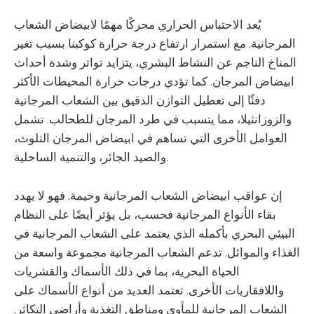
يُعد الاحتباس الحراري محركًا مهمًا لابيضاض الشعاب
المرجانية. مع استمرار ارتفاع درجة حرارة كوكبنا بسبب تغير
المناخ الناجم عن النشاط البشري، يتزايد تواتر وشدة أحداث
ابيضاض المرجان. كما تؤدي درجات حرارة المحيطات الأكثر
دفئًا إلى تعطيل التوازن الدقيق بين الشعاب المرجانية
والزوزانثيلا، مما يتسبب في طرد المرجان للطحالب. تشمل
العوامل الأخرى التي تساهم في ابيضاض المرجان التلوث،
والصيد الجائر، والتنمية الساحلية.
إن عواقب ابيضاض الشعاب المرجانية وخيمة. فهو لا يهدد
بقاء الأنواع المرجانية فحسب، بل يؤثر أيضًا على النظام
البيئي البحري بأكمله الذي يعتمد على الشعاب المرجانية في
الغذاء والموائل. تدعم الشعاب المرجانية مجموعة واسعة من
الحياة البحرية، بما في ذلك الأسماك والقشريات
واللافقاريات الأخرى. تعتمد العديد من أنواع الأسماك على
الشعاب المرجانية للمأوى ومناطق التغذية وأراضي التكاثر.