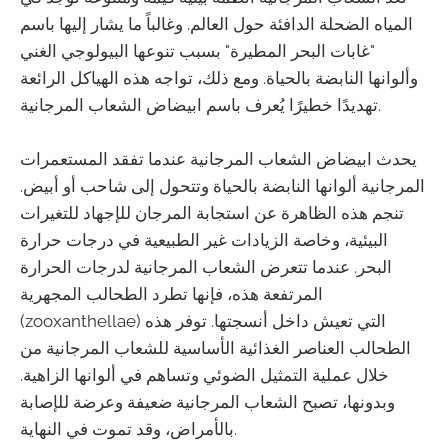
المياه الضحلة الدافئة حول العالم. وغالباً ما يشار إليها باسم
"غابات البحر المطيرة" بسبب تنوعها البيولوجي الغني
وألوانها النابضة بالحياة. ومع ذلك، تواجه هذه الهياكل الرائعة
تهديدًا خطيرًا يُعرف باسم ابيضاض الشعاب المرجانية.
يحدث ابيضاض الشعاب المرجانية عندما تفقد المستعمرات
المرجانية ألوانها النابضة بالحياة وتتحول إلى شاحب أو أبيض.
تنجم هذه الظاهرة عن استجابة المرجان للإجهاد للتغيرات
البيئية، وخاصة الزيادات غير الطبيعية في درجات حرارة
البحر. عندما تتعرض الشعاب المرجانية لدرجات الحرارة
المرتفعة هذه، فإنها تطرد الطحالب المجهرية
(zooxanthellae) التي تعيش داخل أنسجتها. توفر هذه
الطحالب العناصر الغذائية الأساسية للشعاب المرجانية من
خلال عملية التمثيل الضوئي وتساهم في ألوانها الزاهية.
وبدونها، تصبح الشعاب المرجانية ضعيفة وعرضة للإصابة
بالأمراض، وقد تموت في النهاية.