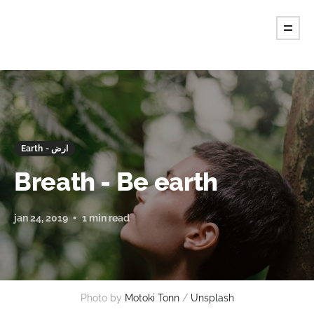
Earth - ارض
Breath - Be earth
jan 24, 2019
1 min read
Photo by
Motoki Tonn
/
Unsplash